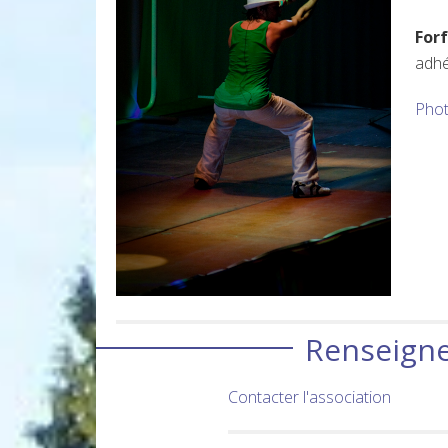
Forf
adhé
Phot
Renseigne
Contacter l'association