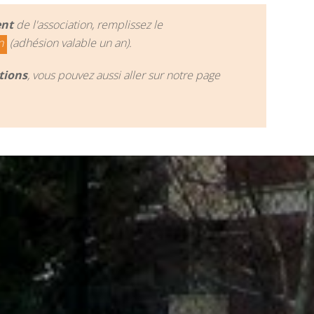
ent
de l'association, remplissez le
n
(adhésion valable un an).
tions
, vous pouvez aussi aller sur notre page