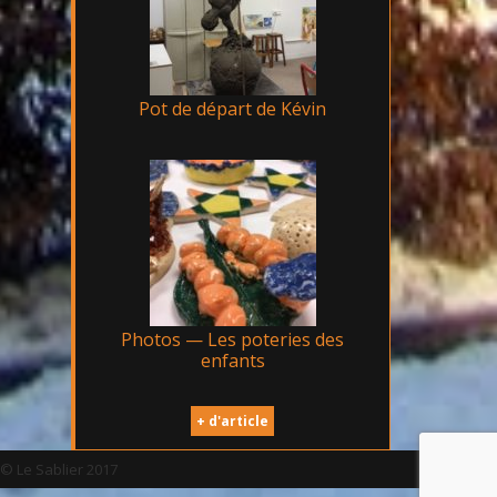
Pot de départ de Kévin
Photos — Les poteries des
enfants
+ d'article
© Le Sablier 2017