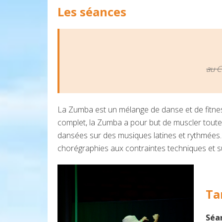
Les séances
au C
La Zumba est un mélange de danse et de fitne
complet, la Zumba a pour but de muscler toutes
dansées sur des musiques latines et rythmées
chorégraphies aux contraintes techniques et 
Ta
Séa