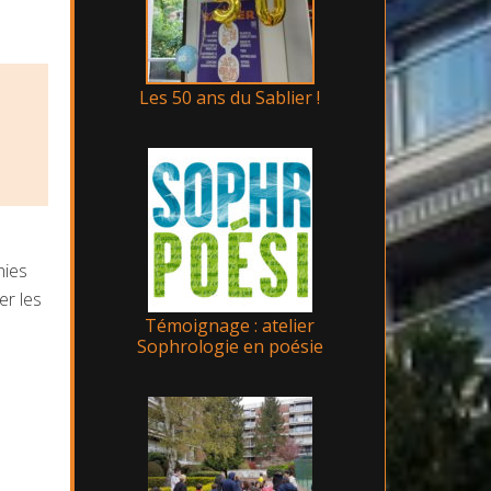
Les 50 ans du Sablier !
hies
er les
Témoignage : atelier
Sophrologie en poésie