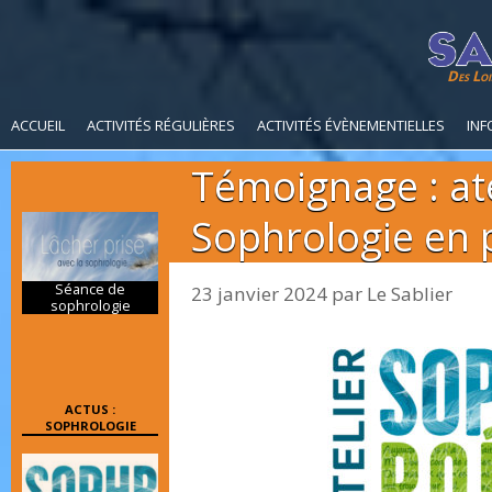
Des Loi
ACCUEIL
ACTIVITÉS RÉGULIÈRES
ACTIVITÉS ÉVÈNEMENTIELLES
INF
Témoignage : ate
Sophrologie en 
Séance de
23 janvier 2024
par
Le Sablier
sophrologie
ACTUS :
SOPHROLOGIE