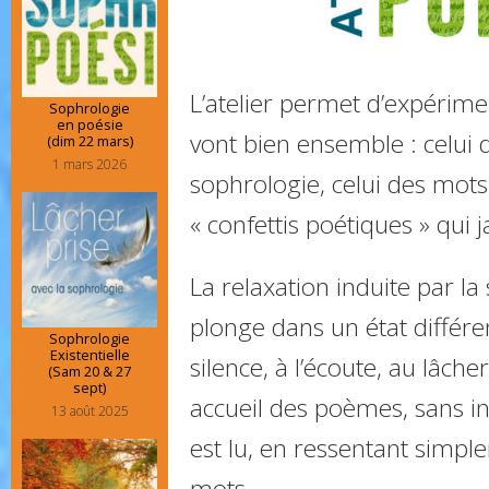
L’atelier permet d’expérime
Sophrologie
en poésie
vont bien ensemble : celui 
(dim 22 mars)
1 mars 2026
sophrologie, celui des mots,
« confettis poétiques » qui ja
La relaxation induite par la
plonge dans un état différen
Sophrologie
Existentielle
silence, à l’écoute, au lâche
(Sam 20 & 27
sept)
accueil des poèmes, sans int
13 août 2025
est lu, en ressentant simpl
mots.