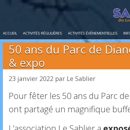
Des Loi
ACCUEIL
ACTIVITÉS RÉGULIÈRES
ACTIVITÉS ÉVÈNEMENTIELLES
INF
50 ans du Parc de Dian
& expo
23 janvier 2022
par
Le Sablier
Pour fêter les 50 ans du Parc de
ont partagé un magnifique buffe
L’association Le Sablier a
expos