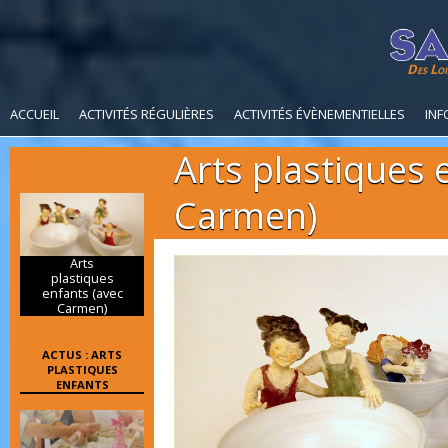
Des Loi
ACCUEIL
ACTIVITÉS RÉGULIÈRES
ACTIVITÉS ÉVÈNEMENTIELLES
INF
Arts plastiques 
Carmen)
Arts
plastiques
enfants (avec
Carmen)
ACTUS : ARTS
PLASTIQUES
ENFANTS