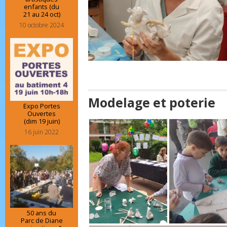
enfants (du
21 au 24 oct)
10 octobre 2024
Modelage et poterie
Expo Portes
Ouvertes
(dim 19 juin)
16 juin 2022
50 ans du
Parc de Diane