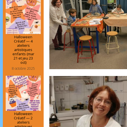
Halloween
Créatif — 4
ateliers
artistiques
enfants (mar
21 et jeu 23
oct)
8 octobre 2025
Halloween
Créatif — 2
ateliers
artistiques