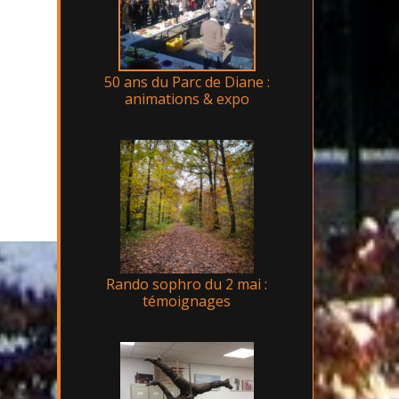
50 ans du Parc de Diane :
animations & expo
Rando sophro du 2 mai :
témoignages