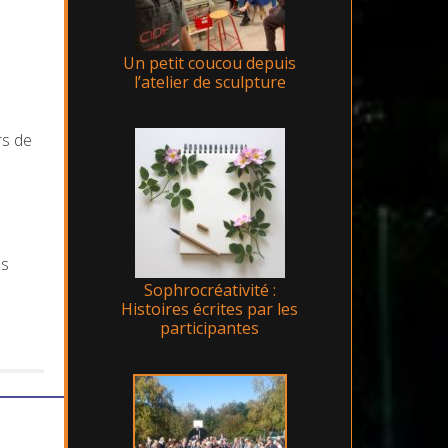
Un petit coucou depuis
l’atelier de sculpture
rs de
es
Sophrocréativité :
Histoires écrites par les
participantes