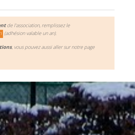
ent
de l'association, remplissez le
n
(adhésion valable un an).
tions
, vous pouvez aussi aller sur notre page