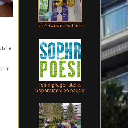
Les 50 ans du Sablier !
 faire
ichir
Témoignage : atelier
Sophrologie en poésie