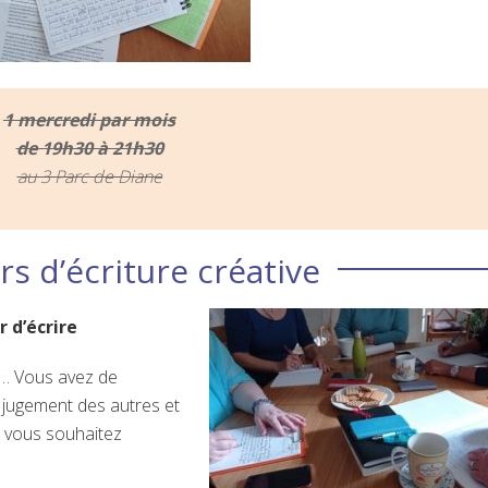
1 mercredi par mois
de 19h30 à 21h30
au 3 Parc de Diane
rs d’écriture créative
r d’écrire
s… Vous avez de
 jugement des autres et
t vous souhaitez