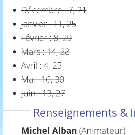
Décembre : 7, 21
Janvier : 11, 25
Février : 8, 29
Mars : 14, 28
Avril : 4, 25
Mai : 16, 30
Juin : 13, 27
Renseignements & I
Michel Alban
(Animateur)