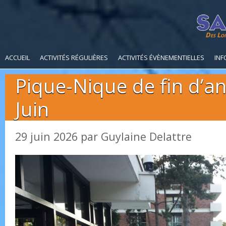
Des Loi
ACCUEIL
ACTIVITÉS RÉGULIÈRES
ACTIVITÉS ÉVÈNEMENTIELLES
INF
Pique-Nique de fin d’a
Juin
29 juin 2026
par
Guylaine Delattre