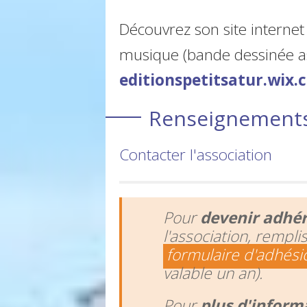
Découvrez son site internet 
musique (bande dessinée as
editionspetitsatur.wix.c
Renseignements 
Contacter l'association
Pour
devenir adhé
l'association, rempli
formulaire d'adhési
valable un an).
Pour
plus d'inform