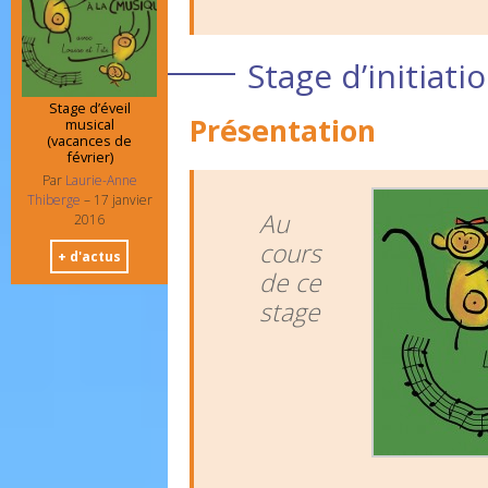
Stage d’initiati
Stage d’éveil
Présentation
musical
(vacances de
février)
Par
Laurie-Anne
Thiberge
–
17 janvier
Au
2016
cours
+ d'actus
de ce
stage