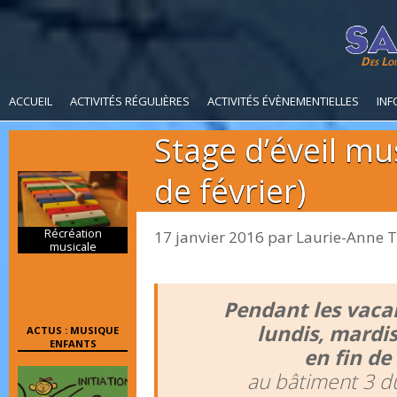
Des Loi
ACCUEIL
ACTIVITÉS RÉGULIÈRES
ACTIVITÉS ÉVÈNEMENTIELLES
INF
Stage d’éveil mu
de février)
Récréation
17 janvier 2016
par
Laurie-Anne 
musicale
Pendant les vacan
lundis, mardis
ACTUS : MUSIQUE
ENFANTS
en fin de
au bâtiment 3 d