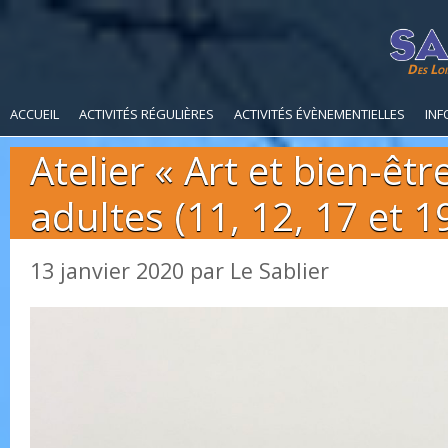
Des Loi
ACCUEIL
ACTIVITÉS RÉGULIÈRES
ACTIVITÉS ÉVÈNEMENTIELLES
INF
Atelier « Art et bien-êtr
adultes (11, 12, 17 et 19
13 janvier 2020
par
Le Sablier