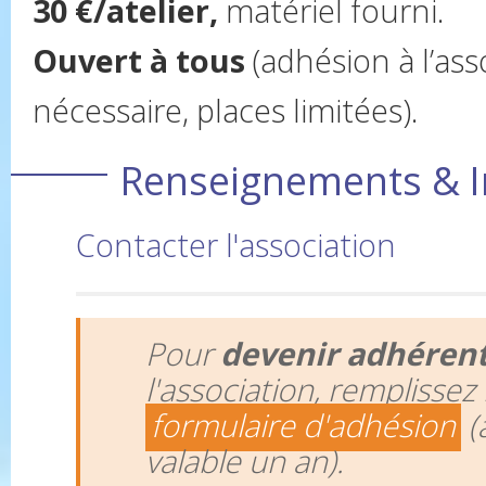
30 €/atelier,
matériel fourni.
Ouvert à tous
(adhésion à l’as
nécessaire, places limitées).
Renseignements & I
Contacter l'association
Pour
devenir adhéren
l'association, remplissez 
formulaire d'adhésion
(
valable un an).