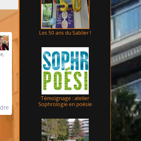
Les 50 ans du Sablier !
e,
Témoignage : atelier
Sophrologie en poésie
dre