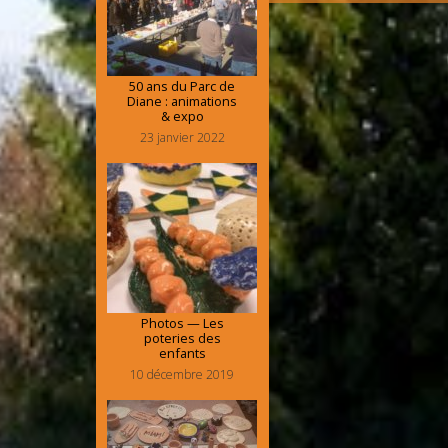
50 ans du Parc de
Diane : animations
& expo
23 janvier 2022
Photos — Les
poteries des
enfants
10 décembre 2019