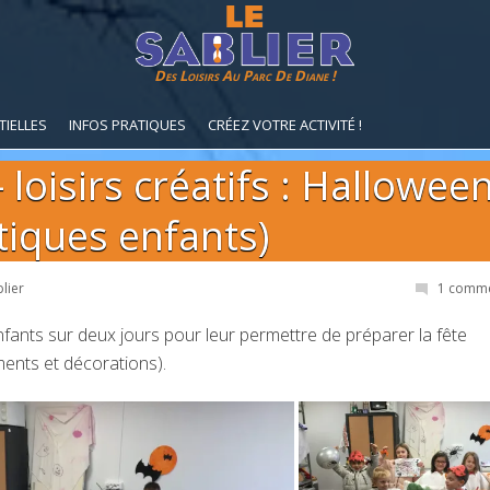
Des Loisirs Au Parc De Diane !
TIELLES
INFOS PRATIQUES
CRÉEZ VOTRE ACTIVITÉ !
loisirs créatifs : Hallowee
stiques enfants)
lier
1 comme
enfants sur deux jours pour leur permettre de préparer la fête
ents et décorations).