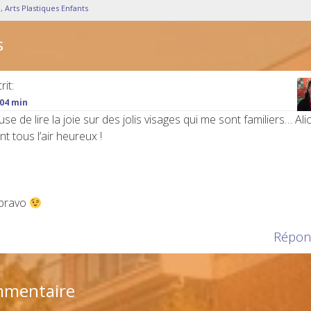
e
,
Arts Plastiques Enfants
s
rit:
 04 min
use de lire la joie sur des jolis visages qui me sont familiers… Alic
t tous l’air heureux !
 bravo
Répon
mmentaire