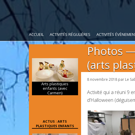
ACCUEIL
ACTIVITÉS RÉGULIÈRES
ACTIVITÉS ÉVÈNEMEN
Photos — 
(arts pla
8 novembre 2018
par
Le Sab
Arts plastiques
enfants (avec
Activité qui a réuni 9 
Carmen)
d’Halloween (déguisem
ACTUS : ARTS
PLASTIQUES ENFANTS