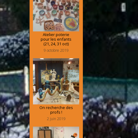
Atelier poterie
pour les enfants
(21, 24, 31 oct)
9 octobre 2019
On recherche des
profs !
2 juin 2019