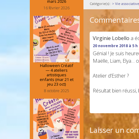
mars 2026
Catégorie(s) :
> Vie associativ
16 février 2026
Commentaire
Virginie Lobello
a éc
20 novembre 2018 à 5 h
Génial ! Je suis heure
Maëlle, Liam, Elya… on
Halloween Créatif
— 4 ateliers
artistiques
Atelier d’Esther ?
enfants (mar 21 et
jeu 23 oct)
Résultat bien réussi,
8 octobre 2025
Laisser un co