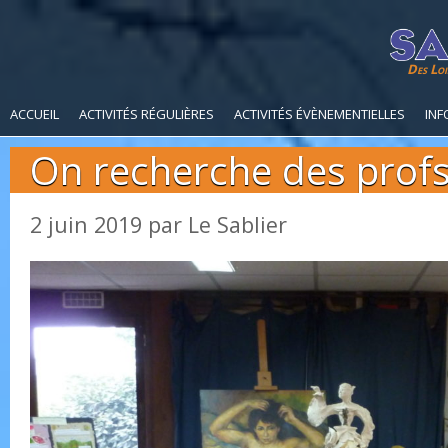
Des Loi
ACCUEIL
ACTIVITÉS RÉGULIÈRES
ACTIVITÉS ÉVÈNEMENTIELLES
INF
On recherche des profs
2 juin 2019
par
Le Sablier