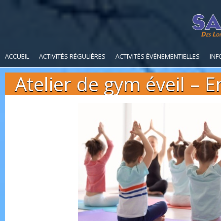
Des Loi
ACCUEIL
ACTIVITÉS RÉGULIÈRES
ACTIVITÉS ÉVÈNEMENTIELLES
INF
Atelier de gym éveil – E