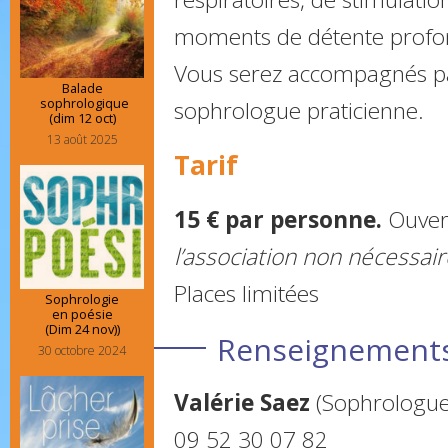
moments de détente profo
Vous serez accompagnés pa
Balade
sophrologique
sophrologue praticienne.
(dim 12 oct)
13 août 2025
Tarif
15 € par personne.
Ouver
l’association non nécessair
Places limitées
Sophrologie
en poésie
(Dim 24 nov))
Renseignements 
30 octobre 2024
Valérie Saez
(Sophrologue 
09 52 30 07 82