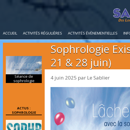
Des Loi
ACCUEIL
ACTIVITÉS RÉGULIÈRES
ACTIVITÉS ÉVÈNEMENTIELLES
INF
Sophrologie Exis
21 & 28 juin)
Séance de
4 juin 2025
par
Le Sablier
sophrologie
ACTUS :
SOPHROLOGIE