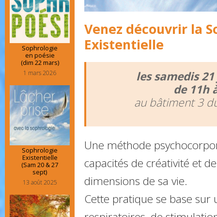
Venez découvrir la S
Existentielle
Sophrologie
en poésie
(dim 22 mars)
1 mars 2026
les samedis 21 
de 11h 
au bâtiment 3 du
Une méthode psychocorpore
Sophrologie
Existentielle
capacités de créativité et d
(Sam 20 & 27
sept)
dimensions de sa vie.
13 août 2025
Cette pratique se base sur 
respiratoires, de stimulatio