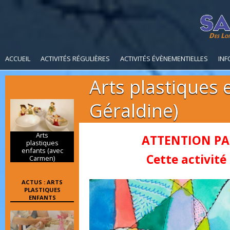
Des Loi
ACCUEIL
ACTIVITÉS RÉGULIÈRES
ACTIVITÉS ÉVÈNEMENTIELLES
INF
Arts plastiques 
Géraldine)
Arts
ATTENTION PA
plastiques
enfants (avec
Cette activité 
Carmen)
ACTUS : ARTS
PLASTIQUES
ENFANTS