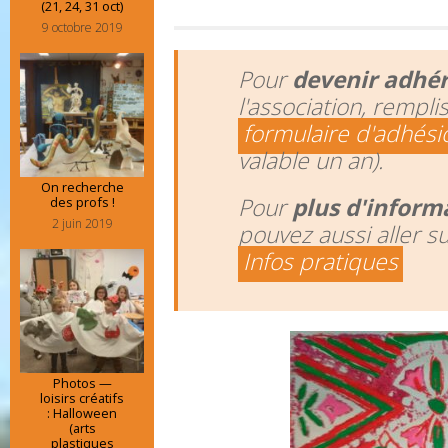
(21, 24, 31 oct)
9 octobre 2019
Pour
devenir adhé
l'association, rempli
formulaire d'adhési
valable un an).
On recherche
Pour
plus d'inform
des profs !
2 juin 2019
pouvez aussi aller s
Infos pratiques
Photos —
loisirs créatifs
: Halloween
(arts
plastiques