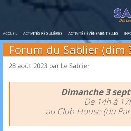
Des Loi
ACCUEIL
ACTIVITÉS RÉGULIÈRES
ACTIVITÉS ÉVÈNEMENTIELLES
INF
Forum du Sablier (dim 
28 août 2023
par
Le Sablier
Dimanche 3 sep
De 14h à 17
au Club-House (du Par