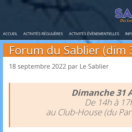
Des Loi
ACCUEIL
ACTIVITÉS RÉGULIÈRES
ACTIVITÉS ÉVÈNEMENTIELLES
INF
Forum du Sablier (dim 
18 septembre 2022
par
Le Sablier
Dimanche 31 
De 14h à 17
au Club-House (du Par