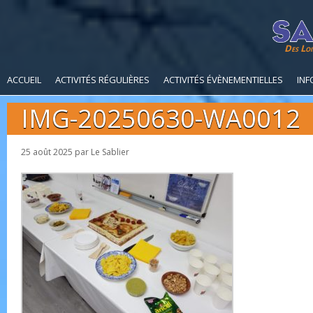
Des Loi
ACCUEIL
ACTIVITÉS RÉGULIÈRES
ACTIVITÉS ÉVÈNEMENTIELLES
INF
IMG-20250630-WA0012
25 août 2025
par
Le Sablier