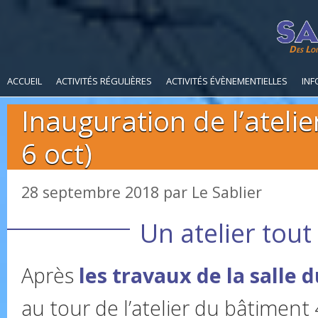
Des Loi
ACCUEIL
ACTIVITÉS RÉGULIÈRES
ACTIVITÉS ÉVÈNEMENTIELLES
INF
Inauguration de l’ateli
6 oct)
28 septembre 2018
par
Le Sablier
Un atelier tout
Après
les travaux de la salle 
au tour de l’atelier du bâtiment 