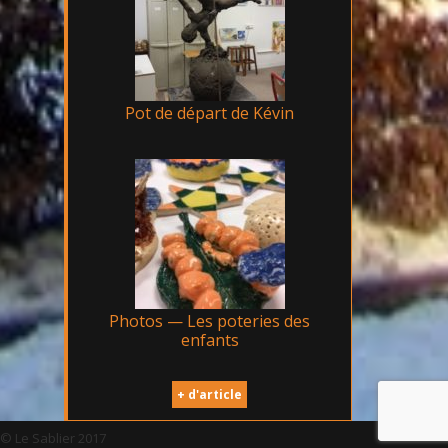
Pot de départ de Kévin
Photos — Les poteries des
enfants
+ d'article
© Le Sablier 2017