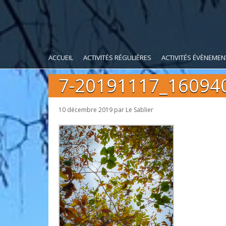
ACCUEIL
ACTIVITÉS RÉGULIÈRES
ACTIVITÉS ÉVÈNEMEN
7-20191117_16094
10 décembre 2019
par
Le Sablier