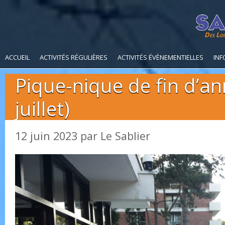
Des Loi
ACCUEIL
ACTIVITÉS RÉGULIÈRES
ACTIVITÉS ÉVÈNEMENTIELLES
INF
Pique-nique de fin d’an
juillet)
12 juin 2023
par
Le Sablier