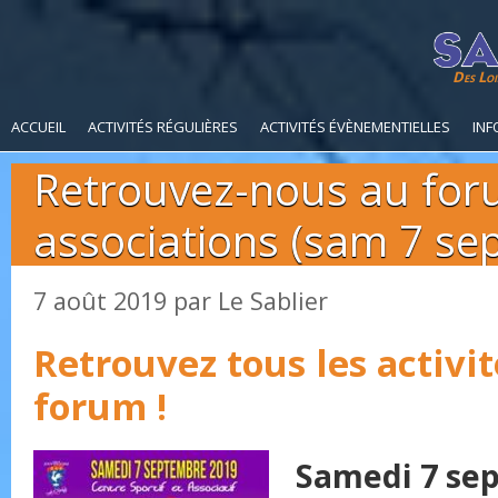
Des Loi
ACCUEIL
ACTIVITÉS RÉGULIÈRES
ACTIVITÉS ÉVÈNEMENTIELLES
INF
Retrouvez-nous au for
associations (sam 7 sep
7 août 2019
par
Le Sablier
Retrouvez tous les activit
forum !
Samedi 7 se