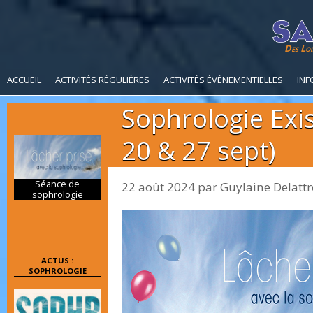
Des Loi
ACCUEIL
ACTIVITÉS RÉGULIÈRES
ACTIVITÉS ÉVÈNEMENTIELLES
INF
Sophrologie Exis
20 & 27 sept)
Séance de
22 août 2024
par
Guylaine Delattr
sophrologie
ACTUS :
SOPHROLOGIE