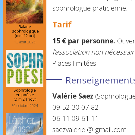
sophrologue praticienne.
Tarif
Balade
sophrologique
(dim 12 oct)
15 € par personne.
Ouver
13 août 2025
l’association non nécessair
Places limitées
Renseignements 
Sophrologie
Valérie Saez
(Sophrologue 
en poésie
(Dim 24 nov))
09 52 30 07 82
30 octobre 2024
06 11 09 61 11
saezvalerie @ gmail.com