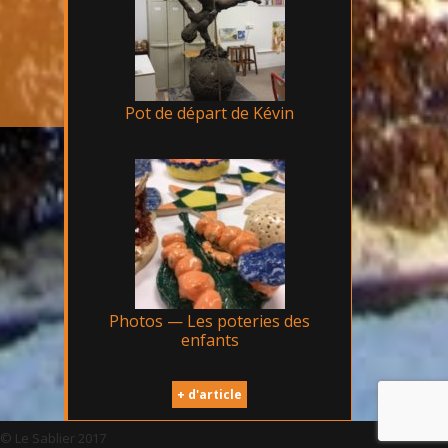
Pot de départ de Kévin
Photos — Les poteries des
enfants
+ d'article
© Le Sablier 2017