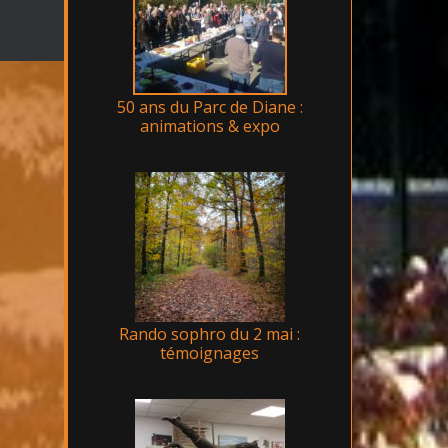
50 ans du Parc de Diane :
animations & expo
Rando sophro du 2 mai :
témoignages