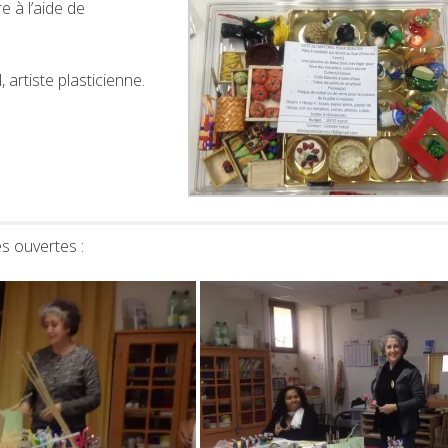
e à l’aide de
artiste plasticienne.
s ouvertes :