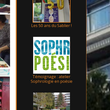
Les 50 ans du Sablier !
Témoignage : atelier
Sophrologie en poésie