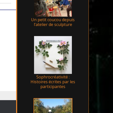
Un petit coucou depuis
l’atelier de sculpture
Sophrocréativité :
Histoires écrites par les
participantes