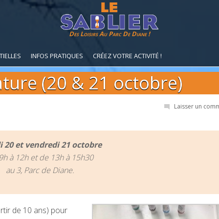
Des Loisirs Au Parc De Diane !
TIELLES
INFOS PRATIQUES
CRÉEZ VOTRE ACTIVITÉ !
ature (20 & 21 octobre)
Laisser un com
 20 et vendredi 21 octobre
9h à 12h et de 13h à 15h30
au 3, Parc de Diane.
rtir de 10 ans) pour