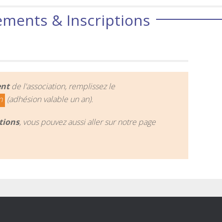
ments & Inscriptions
ent
de l'association, remplissez le
n
(adhésion valable un an).
tions
, vous pouvez aussi aller sur notre page