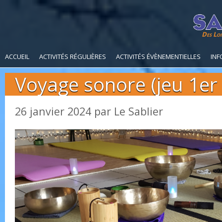
Des Loi
ACCUEIL
ACTIVITÉS RÉGULIÈRES
ACTIVITÉS ÉVÈNEMENTIELLES
INF
Voyage sonore (jeu 1er 
26 janvier 2024
par
Le Sablier