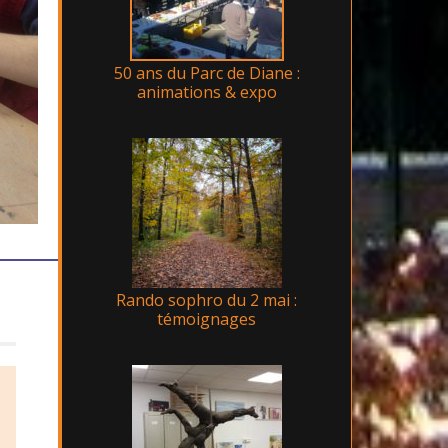
50 ans du Parc de Diane :
animations & expo
Rando sophro du 2 mai :
témoignages