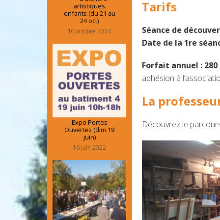
Tarifs
artistiques
enfants (du 21 au
24 oct)
Séance de découver
10 octobre 2024
Date de la 1re séan
Forfait annuel : 280
adhésion à l’associati
La professeu
Expo Portes
Découvrez le parcour
Ouvertes (dim 19
juin)
16 juin 2022