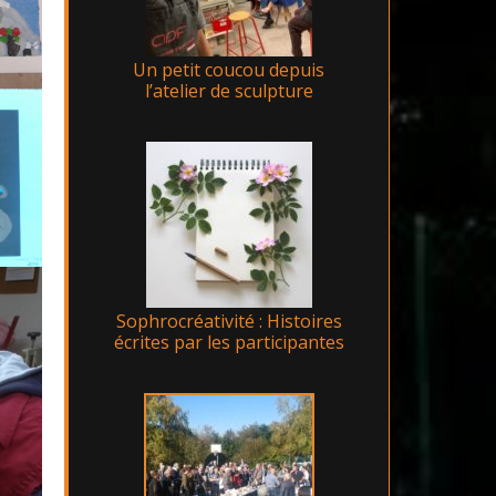
Un petit coucou depuis
l’atelier de sculpture
Sophrocréativité : Histoires
écrites par les participantes