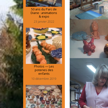
50 ans du Parc de
Diane : animations
& expo
23 janvier 2022
Photos — Les
poteries des
enfants
10 décembre 2019