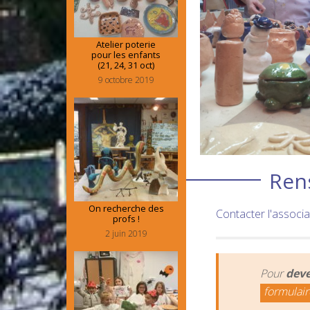
Atelier poterie
pour les enfants
(21, 24, 31 oct)
9 octobre 2019
Ren
On recherche des
Contacter l'associa
profs !
2 juin 2019
Pour
deve
formulair