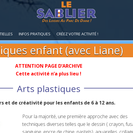
Des Loisirs Au Parc De Diane !
TIELLES
INFOS PRATIQUES
CRÉEZ VOTRE ACTIVITÉ !
tiques enfant (avec Liane)
ATTENTION PAGE D’ARCHIVE
Cette activité n’a plus lieu !
Arts plastiques
 et de créativité pour les enfants de 6 à 12 ans.
Pour la majorité, une première approche avec des
techniques diverses telles que le dessin ( crayon, fus
sanguine, encre de chine, pastels), aquarelles, collag