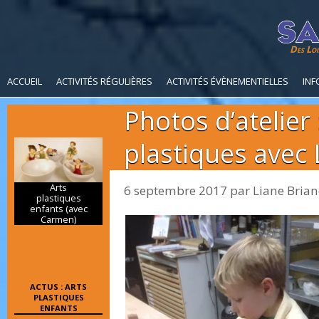
Des Loi
ACCUEIL
ACTIVITÉS RÉGULIÈRES
ACTIVITÉS ÉVÈNEMENTIELLES
INF
Photos d’atelier 
plastiques avec 
Arts
6 septembre 2017
par
Liane Bria
plastiques
enfants (avec
Carmen)
ACTUS : ARTS
PLASTIQUES
ENFANTS