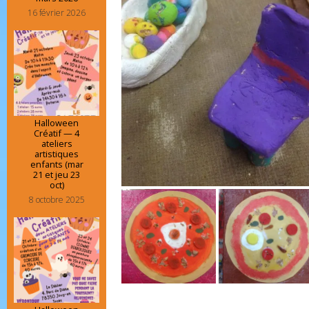
16 février 2026
Halloween
Créatif — 4
ateliers
artistiques
enfants (mar
21 et jeu 23
oct)
8 octobre 2025