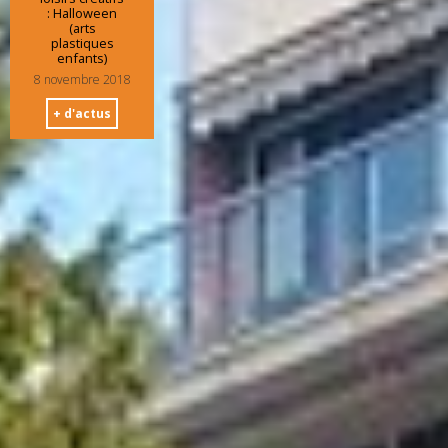
: Halloween
(arts
plastiques
enfants)
8 novembre 2018
+ d'actus