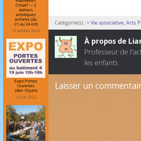
Halloween
Créatif — 2
ateliers
artistiques
enfants (du
Catégorie(s) :
> Vie associative
,
Arts P
21 au 24 oct)
10 octobre 2024
À propos de Lia
Professeur de l'act
les enfants
Expo Portes
Laisser un commentai
Ouvertes
(dim 19 juin)
16 juin 2022