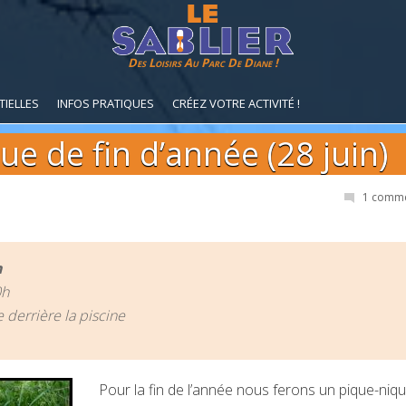
Des Loisirs Au Parc De Diane !
TIELLES
INFOS PRATIQUES
CRÉEZ VOTRE ACTIVITÉ !
ue de fin d’année (28 juin)
1 comme
n
0h
e derrière la piscine
Pour la fin de l’année nous ferons un pique-niq