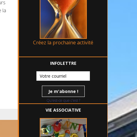
urs
 la
Créez la prochaine activité
INFOLETTRE
Qu'est-ce que c'est ?
VIE ASSOCIATIVE