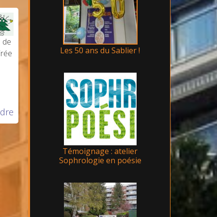
s de
Les 50 ans du Sablier !
irée
dre
Témoignage : atelier
Sophrologie en poésie