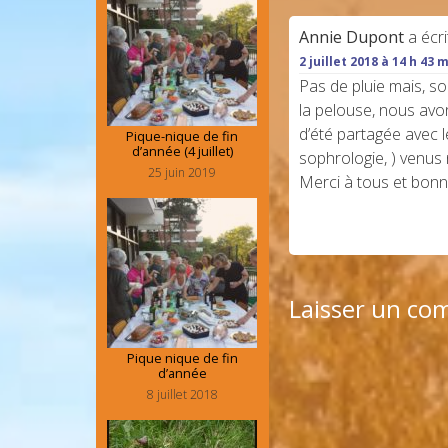
Annie Dupont
a écri
2 juillet 2018 à 14 h 43 
Pas de pluie mais, s
la pelouse, nous avon
d’été partagée avec l
Pique-nique de fin
d’année (4 juillet)
sophrologie, ) venus
25 juin 2019
Merci à tous et bonn
Laisser un co
Pique nique de fin
d’année
8 juillet 2018