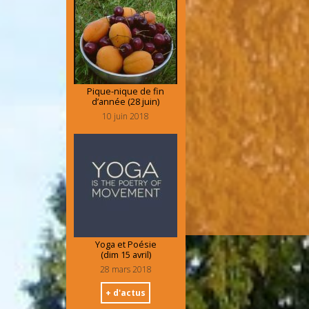
Pique-nique de fin
d’année (28 juin)
10 juin 2018
Yoga et Poésie
(dim 15 avril)
28 mars 2018
+ d'actus