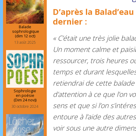
D’après la Balad’eau
dernier :
Balade
sophrologique
(dim 12 oct)
« C’était une très jolie bal
13 août 2025
Un moment calme et paisib
ressourcer, trois heures o
temps et durant lesquelles j
retiendrai de cette balade
Sophrologie
d’attention à ce que l’on v
en poésie
(Dim 24 nov))
sens et que si l’on s’inté
30 octobre 2024
entoure à l’aide des autres
voir sous une autre dimens