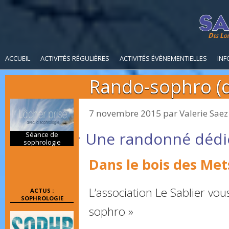
Des Loi
ACCUEIL
ACTIVITÉS RÉGULIÈRES
ACTIVITÉS ÉVÈNEMENTIELLES
INF
Rando-sophro (d
7 novembre 2015
par
Valerie Saez
Une randonné dédié
Séance de
sophrologie
Dans le bois des Met
L’association Le Sablier vo
ACTUS :
SOPHROLOGIE
sophro »