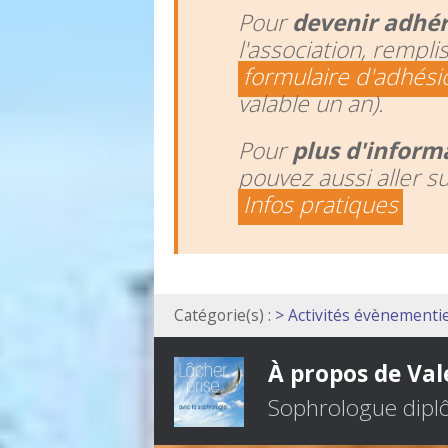
Pour
devenir adhé
l'association, rempli
formulaire d'adhési
valable un an).
Pour
plus d'inform
pouvez aussi aller s
Infos pratiques
Catégorie(s) :
> Activités évènementie
À propos de Val
Sophrologue dipl