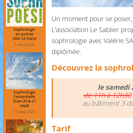
Un moment pour se poser, s
L’association Le Sablier pr
Sophrologie
en poésie
(dim 22 mars)
sophrologie avec Valérie S
1 mars 2026
diplômée.
Découvrez la sophro
le samedi 
Sophrologie
de 11h à 12h30
Existentielle
(Sam 20 & 27
au bâtiment 3 du
sept)
13 août 2025
Tarif