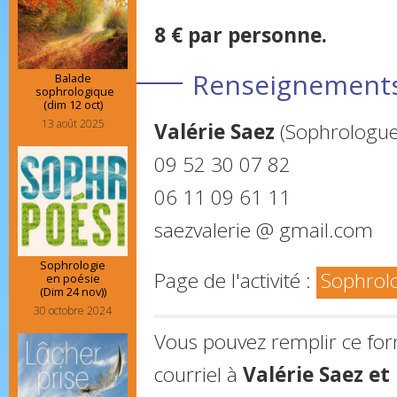
8 € par personne.
Renseignements 
Balade
sophrologique
(dim 12 oct)
13 août 2025
Valérie Saez
(Sophrologue 
09 52 30 07 82
06 11 09 61 11
saezvalerie @ gmail.com
Sophrologie
Page de l'activité :
Sophrol
en poésie
(Dim 24 nov))
30 octobre 2024
Vous pouvez remplir ce fo
courriel à
Valérie Saez e