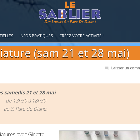
Des Loisirs Au Parc De Diane !
TIELLES
INFOS PRATIQUES
CRÉEZ VOTRE ACTIVITÉ !
iature (sam 21 et 28 mai)
Laisser un com
es samedis 21 et 28 mai
de 13h30 à 18h30
au 3, Parc de Diane.
iniatures avec Ginette