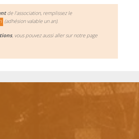
ent
de l'association, remplissez le
n
(adhésion valable un an).
tions
, vous pouvez aussi aller sur notre page