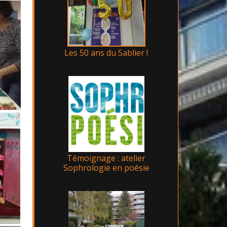
Les 50 ans du Sablier !
Témoignage : atelier
Sophrologie en poésie