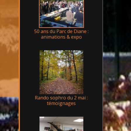
50 ans du Parc de Diane :
animations & expo
Rando sophro du 2 mai :
témoignages