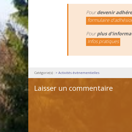
Pour
devenir adhér
formulaire d'adhésio
Pour
plus d'informa
Infos pratiques
Catégorie(s) :
> Activités évènementielles
Laisser un commentaire