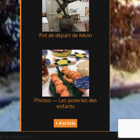
Pot de départ de Kévin
Photos — Les poteries des
enfants
+ d'article
© Le Sablier 2017