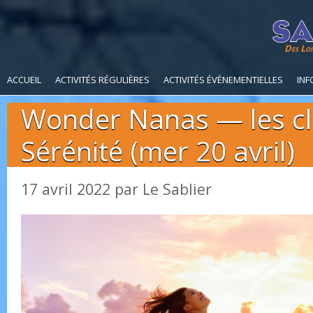
Des Loi
ACCUEIL
ACTIVITÉS RÉGULIÈRES
ACTIVITÉS ÉVÈNEMENTIELLES
INF
Wonder Nanas — les cl
Sérénité (mer 20 avril)
17 avril 2022
par
Le Sablier