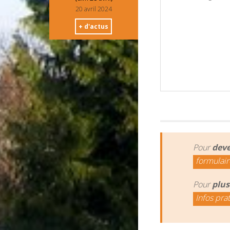
20 avril 2024
+ d'actus
Pour
deve
formulair
Pour
plus
Infos pra