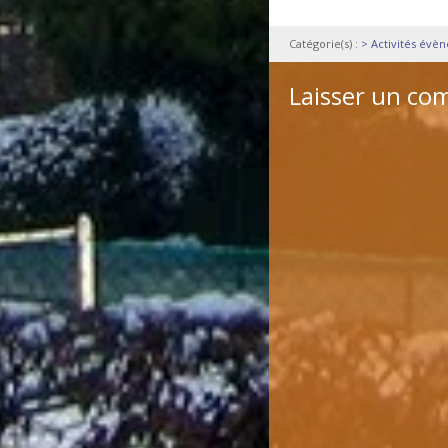
Catégorie(s) :
> Activités évè
Laisser un co