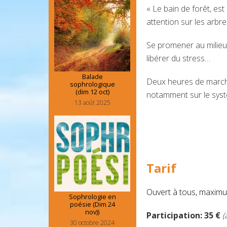
« Le bain de forêt, es
attention sur les arbr
Se promener au milieu
libérer du stress…
Balade
Deux heures de marche
sophrologique
(dim 12 oct)
notamment sur le syst
13 août 2025
Tarif
Ouvert à tous, maxim
Sophrologie en
poésie (Dim 24
nov))
Participation: 35 €
(
30 octobre 2024