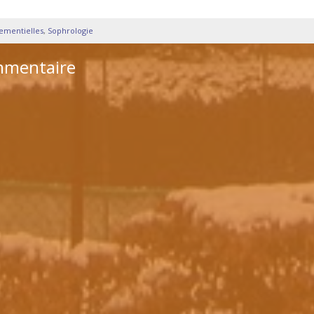
nementielles
,
Sophrologie
mmentaire