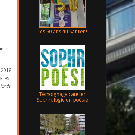
Les 50 ans du Sablier !
ine,
t 2018
lles :
forêt.
Témoignage : atelier
Sophrologie en poésie