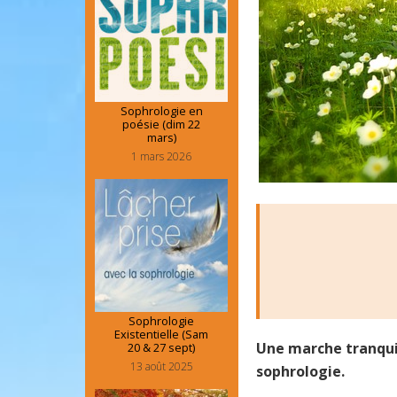
Sophrologie en
poésie (dim 22
mars)
1 mars 2026
Sophrologie
Existentielle (Sam
Une marche tranquil
20 & 27 sept)
13 août 2025
sophrologie.