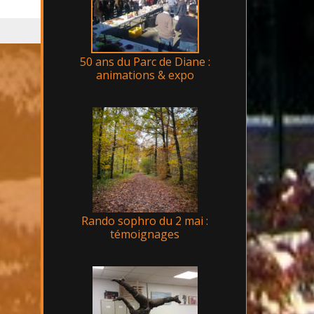
50 ans du Parc de Diane :
animations & expo
Rando sophro du 2 mai :
témoignages