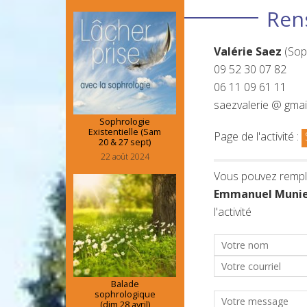
Ren
Valérie Saez
(Sop
09 52 30 07 82
06 11 09 61 11
saezvalerie @ gmai
Sophrologie
Existentielle (Sam
Page de l'activité :
20 & 27 sept)
22 août 2024
Vous pouvez rempli
Emmanuel Munie
l'activité
Balade
sophrologique
(dim 28 avril)