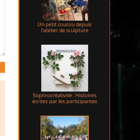
Un petit coucou depuis
l’atelier de sculpture
Sophrocréativité : Histoires
écrites par les participantes