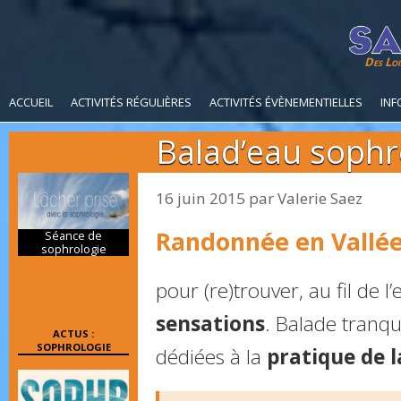
Des Loi
ACCUEIL
ACTIVITÉS RÉGULIÈRES
ACTIVITÉS ÉVÈNEMENTIELLES
INF
Balad’eau sophro
16 juin 2015
par
Valerie Saez
Randonnée en Vallée
Séance de
sophrologie
pour (re)trouver, au fil de l’
sensations
. Balade tranqu
ACTUS :
SOPHROLOGIE
dédiées à la
pratique de l