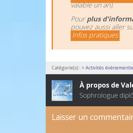
valable un an).
Pour
plus d'inform
pouvez aussi aller s
Infos pratiques
Catégorie(s) :
> Activités évènementie
À propos de Val
Sophrologue dipl
Laisser un commentai