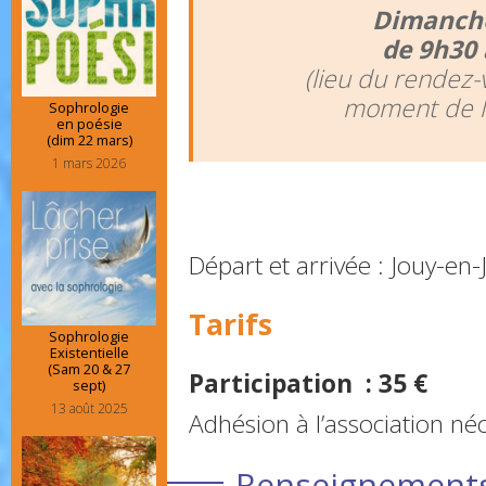
Dimanche
de 9h30 
(lieu du rendez-
moment de l’i
Sophrologie
en poésie
(dim 22 mars)
1 mars 2026
Départ et arrivée : Jouy-en-
Tarifs
Sophrologie
Existentielle
(Sam 20 & 27
Participation : 35 €
sept)
13 août 2025
Adhésion à l’association né
Renseignements 