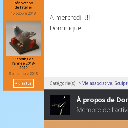
Rénovation
de l’atelier
15 octobre 2018
A mercredi !!!!
Dominique.
Planning de
l’année 2018-
2019
8 septembre 2018
Catégorie(s) :
> Vie associative
,
Sculpt
+ d'actus
À propos de Do
Membre de l'activi