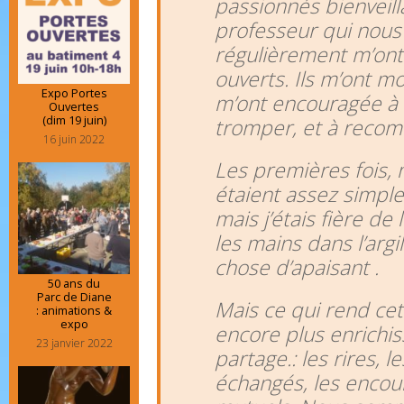
passionnés bienveilla
professeur qui nous 
régulièrement m’ont 
ouverts. Ils m’ont m
Expo Portes
m’ont encouragée à 
Ouvertes
(dim 19 juin)
tromper, et à reco
16 juin 2022
Les premières fois,
étaient assez simple
mais j’étais fière de l
les mains dans l’argi
chose d’apaisant .
50 ans du
Parc de Diane
Mais ce qui rend ce
: animations &
expo
encore plus enrichiss
23 janvier 2022
partage.: les rires, l
échangés, les enco