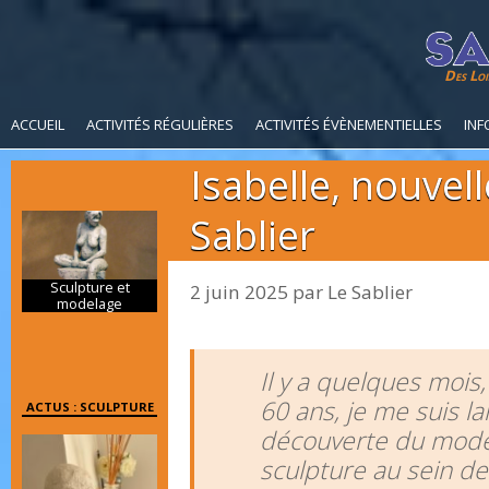
Des Loi
ACCUEIL
ACTIVITÉS RÉGULIÈRES
ACTIVITÉS ÉVÈNEMENTIELLES
INF
Isabelle, nouvell
Sablier
Sculpture et
2 juin 2025
par
Le Sablier
modelage
Il y a quelques mois
60 ans, je me suis l
ACTUS : SCULPTURE
découverte du model
sculpture au sein de 