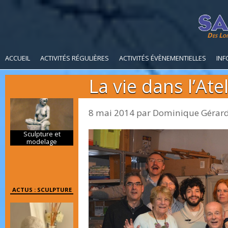
Des Loi
ACCUEIL
ACTIVITÉS RÉGULIÈRES
ACTIVITÉS ÉVÈNEMENTIELLES
INF
La vie dans l’Atel
8 mai 2014
par
Dominique Gérar
Sculpture et
modelage
ACTUS : SCULPTURE