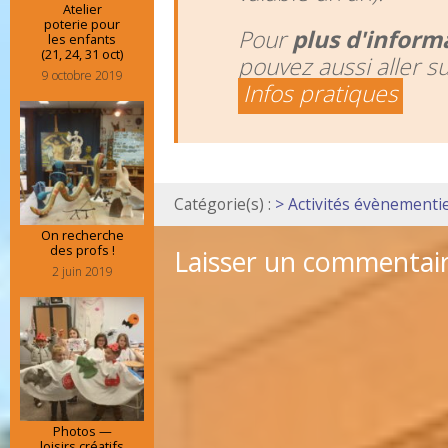
Atelier
poterie pour
Pour
plus d'inform
les enfants
(21, 24, 31 oct)
pouvez aussi aller s
9 octobre 2019
Infos pratiques
Catégorie(s) :
> Activités évènementie
On recherche
des profs !
Laisser un commentai
2 juin 2019
Photos —
loisirs créatifs