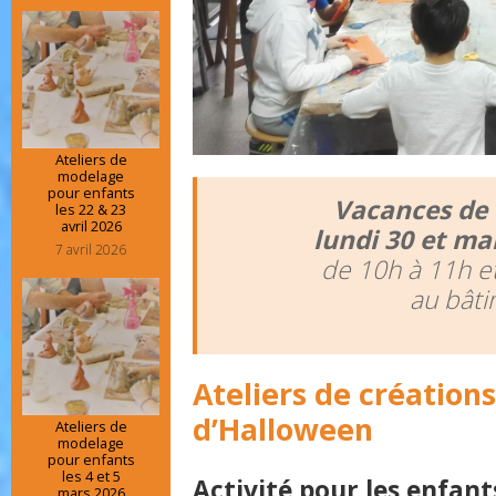
Ateliers de
modelage
pour enfants
Vacances de 
les 22 & 23
avril 2026
lundi 30 et ma
7 avril 2026
de 10h à 11h e
au bâti
Ateliers de création
d’Halloween
Ateliers de
modelage
pour enfants
les 4 et 5
Activité pour les enfants
mars 2026