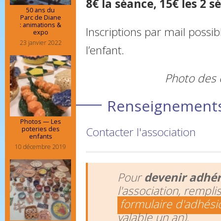
8€ la séance, 15€ les 2 s
50 ans du
Parc de Diane
: animations &
Inscriptions par mail possib
expo
23 janvier 2022
l’enfant.
Photo des c
Renseignements 
Photos — Les
poteries des
Contacter l'association
enfants
10 décembre 2019
Pour
devenir adhé
l'association, rempli
formulaire d'adhési
valable un an).