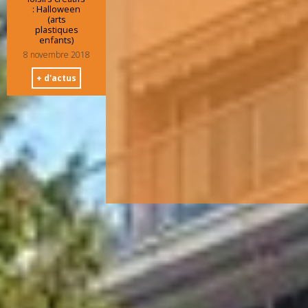
: Halloween
(arts
plastiques
enfants)
8 novembre 2018
+ d'actus