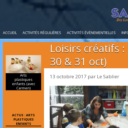
Des Loi
ACCUEIL
ACTIVITÉS RÉGULIÈRES
ACTIVITÉS ÉVÈNEMENTIELLES
INF
Loisirs créatifs 
30 & 31 oct)
Arts
13 octobre 2017
par
Le Sablier
plastiques
enfants (avec
Carmen)
ACTUS : ARTS
PLASTIQUES
ENFANTS