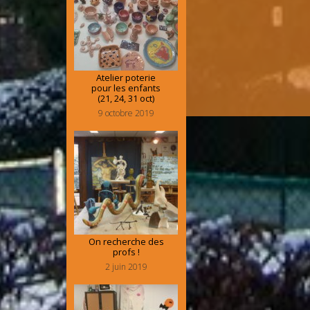
Atelier poterie
pour les enfants
(21, 24, 31 oct)
9 octobre 2019
On recherche des
profs !
2 juin 2019