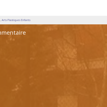
e
,
Arts Plastiques Enfants
mmentaire