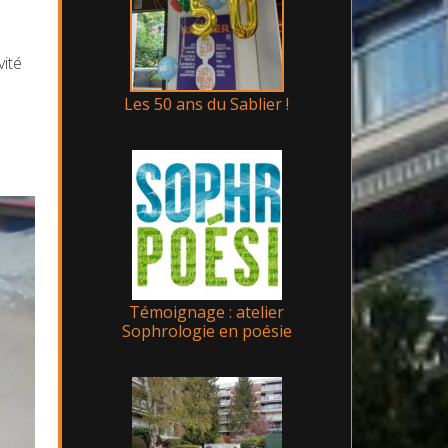
vité
Les 50 ans du Sablier !
Témoignage : atelier
Sophrologie en poésie