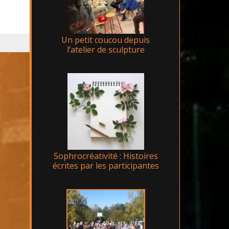
Un petit coucou depuis
l’atelier de sculpture
Sophrocréativité : Histoires
écrites par les participantes