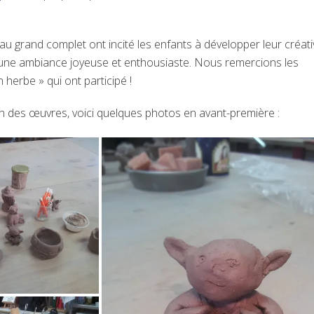
u grand complet ont incité les enfants à développer leur créati
s une ambiance joyeuse et enthousiaste. Nous remercions les
 herbe » qui ont participé !
on des œuvres, voici quelques photos en avant-première :