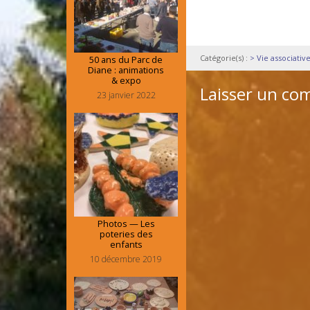
Catégorie(s) :
> Vie associativ
50 ans du Parc de
Diane : animations
& expo
Laisser un co
23 janvier 2022
Photos — Les
poteries des
enfants
10 décembre 2019