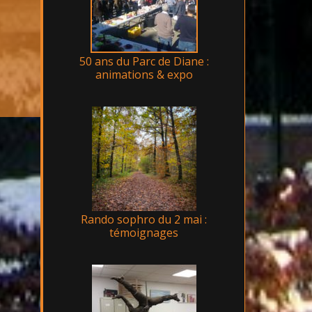
50 ans du Parc de Diane :
animations & expo
Rando sophro du 2 mai :
témoignages