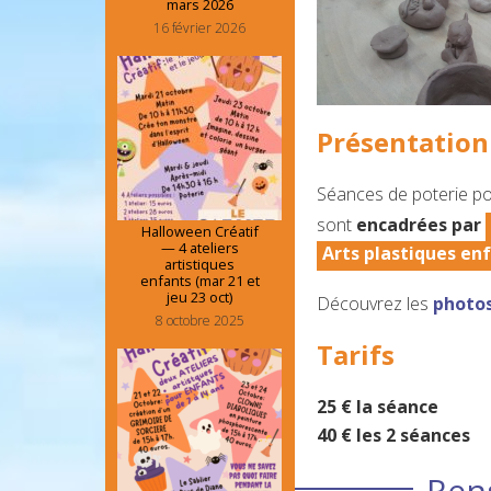
mars 2026
16 février 2026
Présentation
Séances de poterie pou
sont
encadrées par
Halloween Créatif
— 4 ateliers
Arts plastiques enf
artistiques
enfants (mar 21 et
jeu 23 oct)
Découvrez les
photos
8 octobre 2025
Tarifs
25 € la séance
40 € les 2 séances
Ren