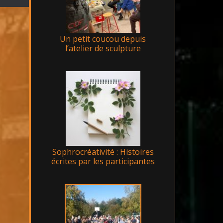
Un petit coucou depuis
l’atelier de sculpture
Sophrocréativité : Histoires
écrites par les participantes