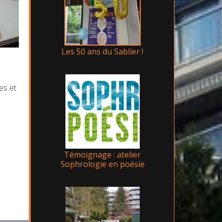
Les 50 ans du Sablier !
es et
Témoignage : atelier
Sophrologie en poésie