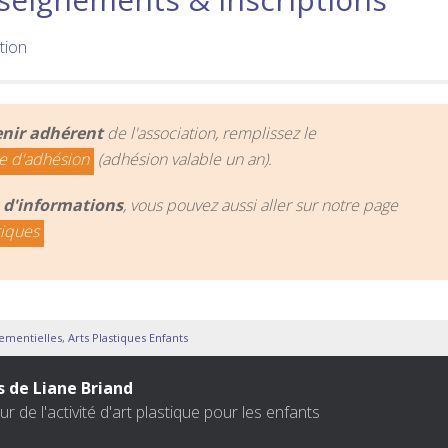
tion
nir adhérent
de l'association, remplissez le
e d'adhésion
(adhésion valable un an).
 d'informations
, vous pouvez aussi aller sur notre page
tiques
nementielles
,
Arts Plastiques Enfants
s de Liane Briand
r de l'activité d'art plastique pour les enfants