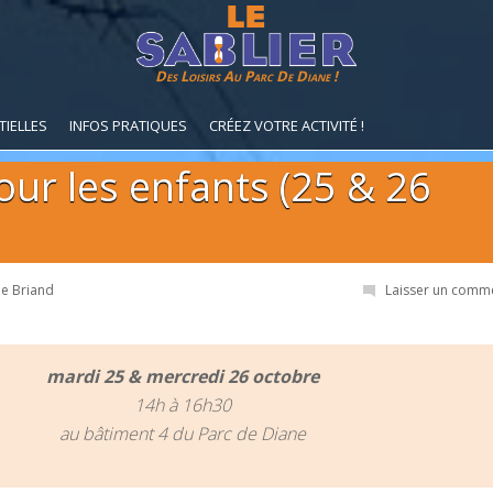
Des Loisirs Au Parc De Diane !
TIELLES
INFOS PRATIQUES
CRÉEZ VOTRE ACTIVITÉ !
our les enfants (25 & 26
ne Briand
Laisser un comm
mardi 25 & mercredi 26 octobre
14h à 16h30
au bâtiment 4 du Parc de Diane