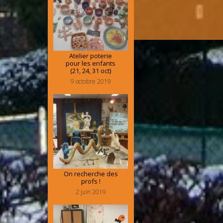
Atelier poterie
pour les enfants
(21, 24, 31 oct)
9 octobre 2019
On recherche des
profs !
2 juin 2019