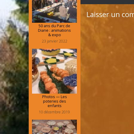
Laisser un co
50 ans du Parc de
Diane : animations
& expo
23 janvier 2022
Photos — Les
poteries des
enfants
10 décembre 2019