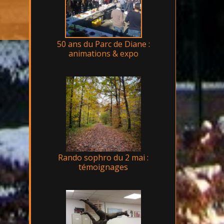
50 ans du Parc de Diane :
animations & expo
Rando sophro du 2 mai :
témoignages