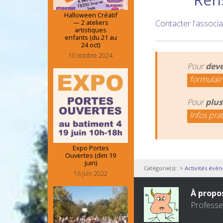
Halloween Créatif
— 2 ateliers
Contacter l'associa
artistiques
enfants (du 21 au
24 oct)
10 octobre 2024
Pour
deve
formulair
Pour
plus
Infos pra
Expo Portes
Ouvertes (dim 19
juin)
Catégorie(s) :
> Activités évè
16 juin 2022
À propo
Professeu