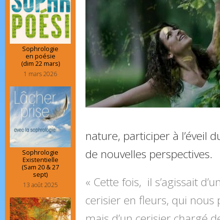
Sophrologie
en poésie
(dim 22 mars)
1 mars 2026
nature, participer à l’éveil 
de nouvelles perspectives.
Sophrologie
Existentielle
(Sam 20 & 27
sept)
« Cette fois, il s’agissait d’
13 août 2025
cerisier en fleurs, qui nous
mais d’un cerisier chargé de