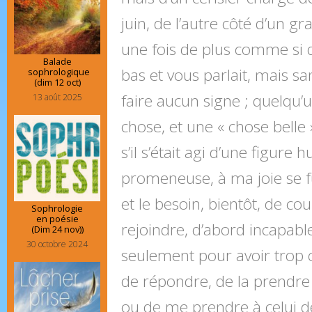
juin, de l’autre côté d’un g
une fois de plus comme si q
Balade
bas et vous parlait, mais sa
sophrologique
(dim 12 oct)
faire aucun signe ; quelqu’
13 août 2025
chose, et une « chose belle 
s’il s’était agi d’une figure
promeneuse, à ma joie se f
et le besoin, bientôt, de cour
Sophrologie
en poésie
rejoindre, d’abord incapable
(Dim 24 nov))
30 octobre 2024
seulement pour avoir trop c
de répondre, de la prendre
ou de me prendre à celui de