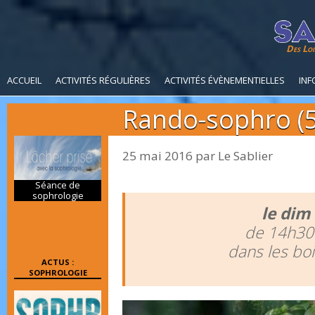
Des Loi
ACCUEIL
ACTIVITÉS RÉGULIÈRES
ACTIVITÉS ÉVÈNEMENTIELLES
INF
Rando-sophro (5
25 mai 2016
par
Le Sablier
Séance de
sophrologie
le dim 
de 14h30
dans les bo
ACTUS :
SOPHROLOGIE