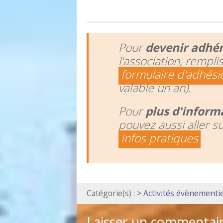
Pour
devenir adhé
l'association, rempli
formulaire d'adhési
valable un an).
Pour
plus d'inform
pouvez aussi aller s
Infos pratiques
Catégorie(s) :
> Activités évènementie
Laisser un commentai