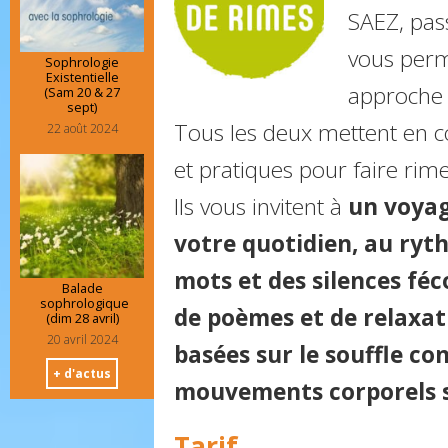
SAEZ, pass
vous perm
Sophrologie
Existentielle
approche 
(Sam 20 & 27
sept)
Tous les deux mettent en 
22 août 2024
et pratiques pour faire rim
Ils vous invitent à
un voyag
votre quotidien, au ryt
mots et des silences fé
Balade
sophrologique
de poèmes et de relaxa
(dim 28 avril)
20 avril 2024
basées sur le souffle co
+ d'actus
mouvements corporels s
Tarif