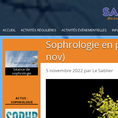
Des Loi
ACCUEIL
ACTIVITÉS RÉGULIÈRES
ACTIVITÉS ÉVÈNEMENTIELLES
INF
Sophrologie en 
nov)
Séance de
5 novembre 2022
par
Le Sablier
sophrologie
ACTUS :
SOPHROLOGIE