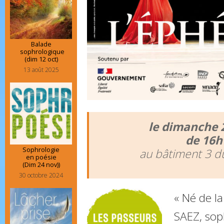
Balade
sophrologique
(dim 12 oct)
13 août 2025
le dimanche 
de 16h
Sophrologie
au bâtiment 3 d
en poésie
(Dim 24 nov))
30 octobre 2024
« Né de la
SAEZ, sop