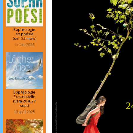
Sophrologie
en poésie
(dim 22 mars)
1 mars 2026
Sophrologie
Existentielle
(Sam 20 & 27
sept)
13 août 2025