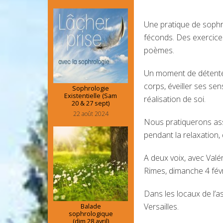
Une pratique de sophr
féconds. Des exercice
poèmes.
Un moment de détente 
corps, éveiller ses sens
Sophrologie
Existentielle (Sam
réalisation de soi.
20 & 27 sept)
22 août 2024
Nous pratiquerons ass
pendant la relaxation
A deux voix, avec Valé
Rimes, dimanche 4 févr
Dans les locaux de l’a
Versailles.
Balade
sophrologique
(dim 28 avril)