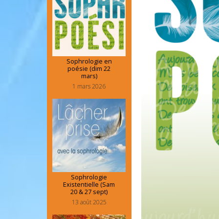
Sophrologie en
poésie (dim 22
mars)
1 mars 2026
Sophrologie
Existentielle (Sam
20 & 27 sept)
13 août 2025