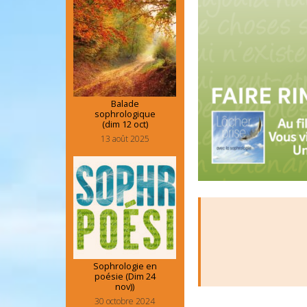
Balade
sophrologique
(dim 12 oct)
13 août 2025
Sophrologie en
poésie (Dim 24
nov))
30 octobre 2024