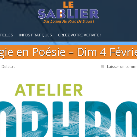
Des Loisirs Au Parc De Diane !
TIELLES
INFOS PRATIQUES
CRÉEZ VOTRE ACTIVITÉ !
ie en Poésie – Dim 4 Févri
 Delattre
Laisser un comm