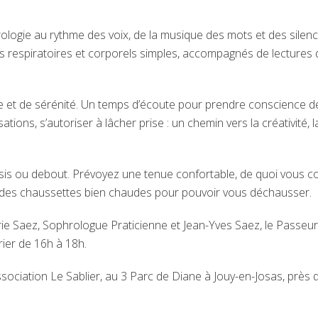
ologie au rythme des voix, de la musique des mots et des silen
s respiratoires et corporels simples, accompagnés de lectures 
et de sérénité. Un temps d’écoute pour prendre conscience d
ations, s’autoriser à lâcher prise : un chemin vers la créativité, l
is ou debout. Prévoyez une tenue confortable, de quoi vous co
, des chaussettes bien chaudes pour pouvoir vous déchausser.
rie Saez, Sophrologue Praticienne et Jean-Yves Saez, le Passeu
ier de 16h à 18h.
ssociation Le Sablier, au 3 Parc de Diane à Jouy-en-Josas, près 