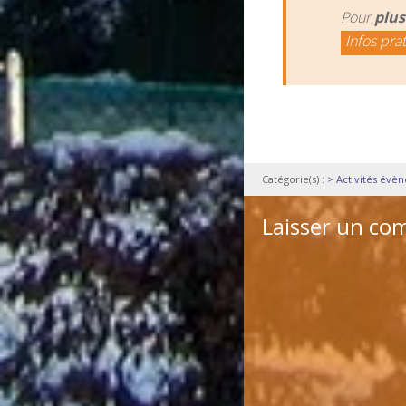
Pour
plus
Infos pra
Catégorie(s) :
> Activités évè
Laisser un co