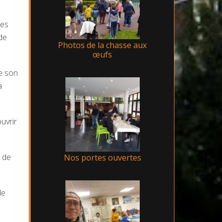
ces
de
Photos de la chasse aux
œufs
e son
a
uvrir
r de
Nos portes ouvertes
de