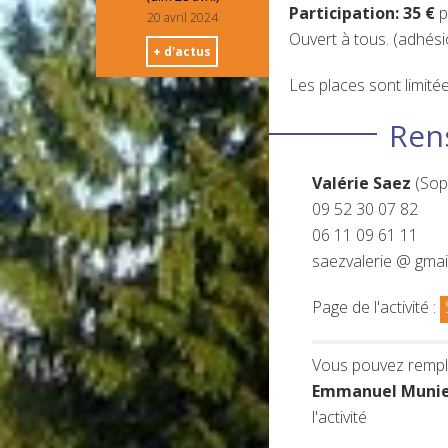
Participation: 35 €
p
20 avril 2024
Ouvert à tous. (adhési
+ d'actus
Les places sont limité
Ren
Valérie Saez
(Sop
09 52 30 07 82
06 11 09 61 11
saezvalerie @ gmai
Page de l'activité :
Vous pouvez rempli
Emmanuel Munie
l'activité