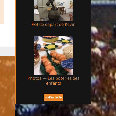
Pot de départ de Kévin
Photos — Les poteries des
enfants
+ d'article