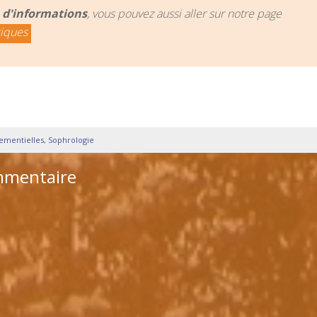
 d'informations
, vous pouvez aussi aller sur notre page
tiques
nementielles
,
Sophrologie
mmentaire