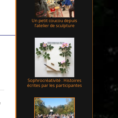
Un petit coucou depuis
l’atelier de sculpture
Sophrocréativité : Histoires
écrites par les participantes
e