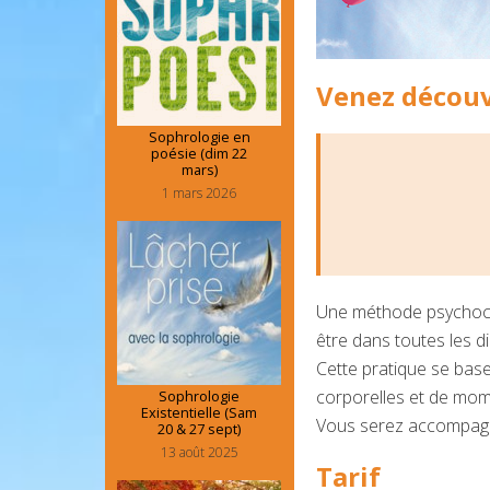
Venez découvr
Sophrologie en
poésie (dim 22
mars)
1 mars 2026
Une méthode psychocor
être dans toutes les d
Cette pratique se base
corporelles et de mom
Sophrologie
Existentielle (Sam
Vous serez accompagné
20 & 27 sept)
13 août 2025
Tarif