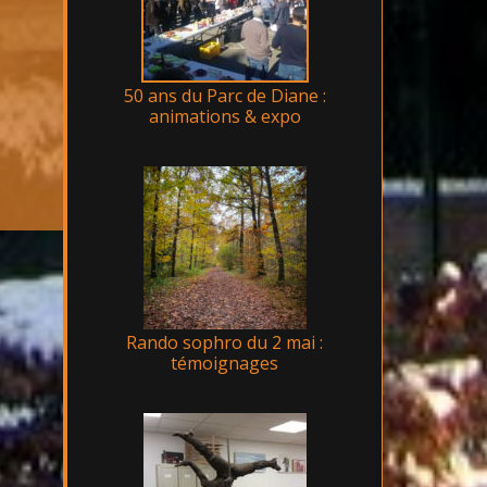
50 ans du Parc de Diane :
animations & expo
Rando sophro du 2 mai :
témoignages