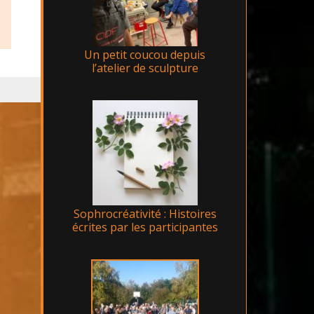
Un petit coucou depuis
l’atelier de sculpture
Sophrocréativité : Histoires
écrites par les participantes