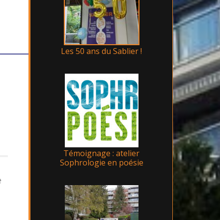
Les 50 ans du Sablier !
Témoignage : atelier
Sophrologie en poésie
e