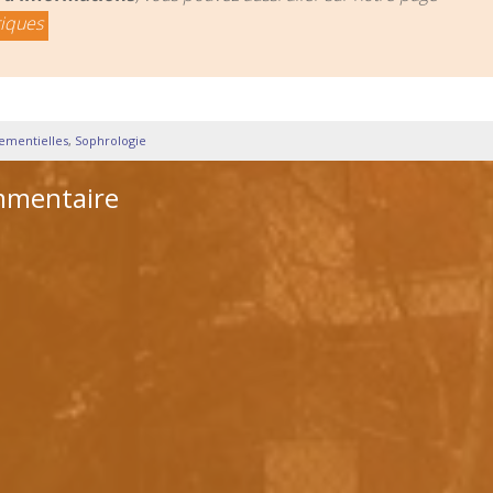
tiques
nementielles
,
Sophrologie
mmentaire