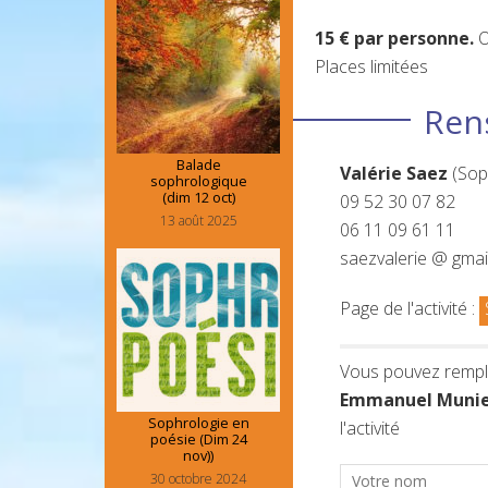
15 € par personne.
O
Places limitées
Ren
Balade
Valérie Saez
(Sop
sophrologique
(dim 12 oct)
09 52 30 07 82
13 août 2025
06 11 09 61 11
saezvalerie @ gmai
Page de l'activité :
Vous pouvez rempli
Emmanuel Munie
Sophrologie en
l'activité
poésie (Dim 24
nov))
30 octobre 2024