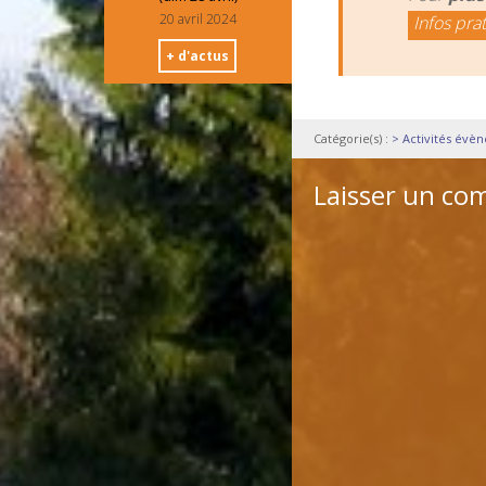
20 avril 2024
Infos pra
+ d'actus
Catégorie(s) :
> Activités évè
Laisser un co