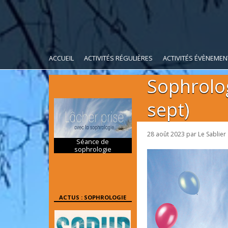
ACCUEIL
ACTIVITÉS RÉGULIÈRES
ACTIVITÉS ÉVÈNEMEN
Sophrolog
sept)
28 août 2023
par
Le Sablier
Séance de
sophrologie
ACTUS : SOPHROLOGIE