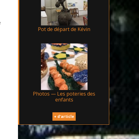
e
Pot de départ de Kévin
Photos — Les poteries des
enfants
+ d'article