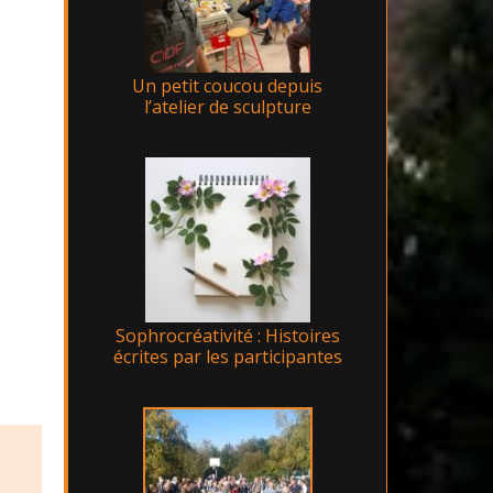
Un petit coucou depuis
l’atelier de sculpture
Sophrocréativité : Histoires
écrites par les participantes