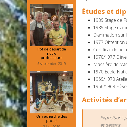
Études et di
1989 Stage de F
1989 Stage d’ani
D’animation sur 
1977 Obtention 
Pot de départ de
Certificat de pe
notre
1970/1977 Elève 
professeure
5 septembre 2019
Massière de l’At
1970 Ecole Nati
1969/1970 Atelie
1966/1968 Elève
Activités d’ar
On recherche des
Expositions p
profs !
et dessins
2 juin 2019