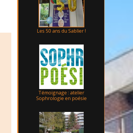
Les 50 ans du Sablier !
Témoignage : atelier
Sophrologie en poésie