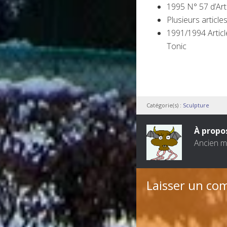
1995 N° 57 d’Arti
Plusieurs articl
1991/1994 Articl
Tonic
Catégorie(s) :
Sculpture
À propo
Ancien me
Laisser un co