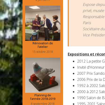
Expose depuis
privé, musée 
Responsable 
Paris
Sociétaire d
Vice Présiden
Rénovation de
l’atelier
15 octobre 2018
Expositions et réco
2012 La petite Ga
Invité d’Honneu
2007 Prix Sando
2006 Prix de la
1992 à 2002 Salon
2000 à 2012 Salo
Planning de
1990 Salon de Ba
l’année 2018-2019
1995, 2001 Salon
8 septembre 2018