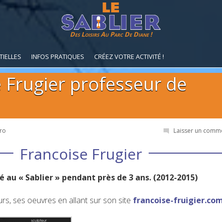
Des Loisirs Au Parc De Diane !
TIELLES
INFOS PRATIQUES
CRÉEZ VOTRE ACTIVITÉ !
 Frugier professeur de
ro
Laisser un comm
Francoise Frugier
é au « Sablier » pendant près de 3 ans. (2012-2015)
s, ses oeuvres en allant sur son site
francoise-fruigier.co