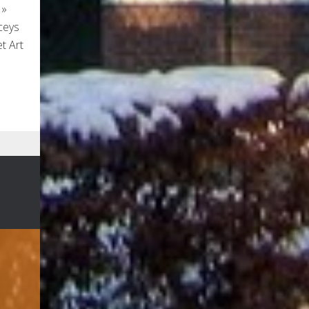
 »
ceys
t Art