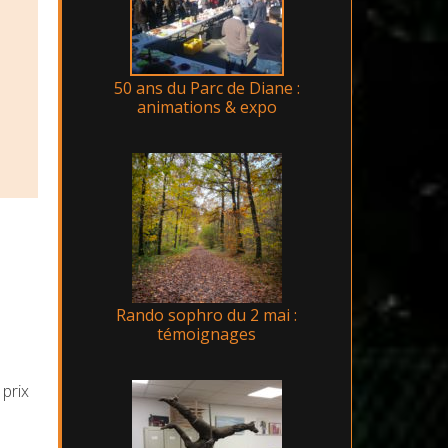
50 ans du Parc de Diane :
animations & expo
Rando sophro du 2 mai :
témoignages
 prix