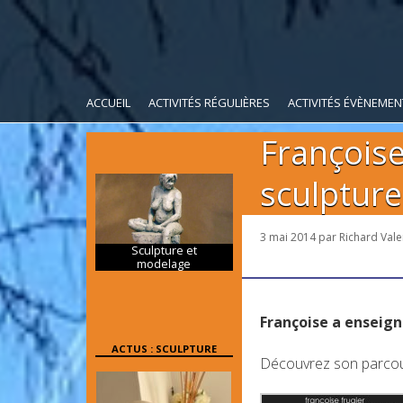
ACCUEIL
ACTIVITÉS RÉGULIÈRES
ACTIVITÉS ÉVÈNEMEN
Françoise
sculpture
3 mai 2014
par
Richard Vale
Sculpture et
modelage
Françoise a enseign
ACTUS : SCULPTURE
Découvrez son parcour