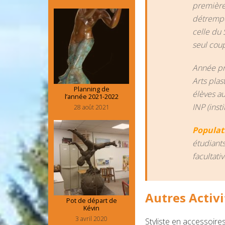
premières
détrempé
celle du
seul cou
Année pré
Arts plas
Planning de
élèves au
l’année 2021-2022
INP (inst
28 août 2021
Populat
étudiants
facultati
Autres Activi
Pot de départ de
Kévin
3 avril 2020
Styliste en accessoir