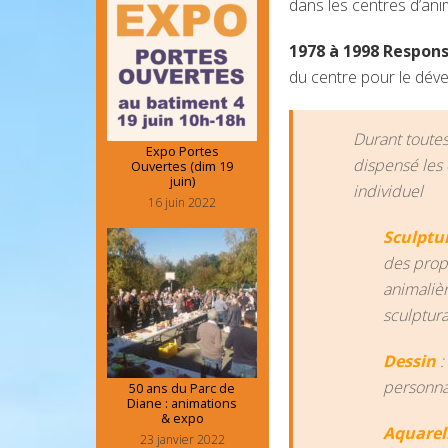
dans les centres d’ani
1978 à 1998 Respons
du centre pour le dév
Durant toutes
Expo Portes
dispensé les 
Ouvertes (dim 19
juin)
individuel
16 juin 2022
Sculptu
des propo
animaliè
sculptura
Dessin
:
personn
50 ans du Parc de
Diane : animations
& expo
Aquarel
23 janvier 2022