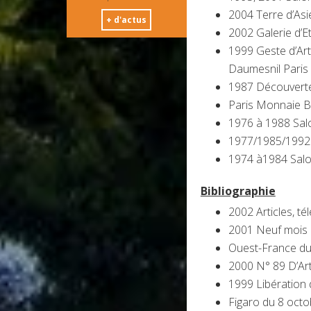
2004 Terre d’Asi
+ d'actus
2002 Galerie d’Et
1999 Geste d’Art
Daumesnil Paris
1987 Découverte
Paris Monnaie B
1976 à 1988 Salo
1977/1985/1992 A
1974 à1984 Salo
Bibliographie
2002 Articles, té
2001 Neuf mois
Ouest-France du
2000 N° 89 D’Art
1999 Libération
Figaro du 8 oct