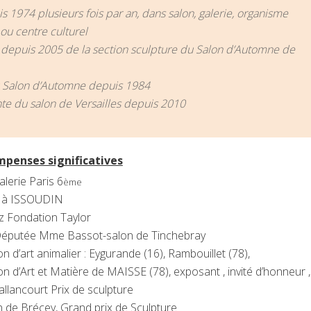
 1974 plusieurs fois par an, dans salon, galerie, organisme
ou centre culturel
depuis 2005 de la section sculpture du Salon d’Automne de
u Salon d’Automne depuis 1984
te du salon de Versailles depuis 2010
mpenses significatives
lerie Paris 6
ème
r à ISSOUDIN
z Fondation Taylor
 Députée Mme Bassot-salon de Tinchebray
 d’art animalier : Eygurande (16), Rambouillet (78),
n d’Art et Matière de MAISSE (78), exposant , invité d’honneur ,
llancourt Prix de sculpture
 de Brécey, Grand prix de Sculpture