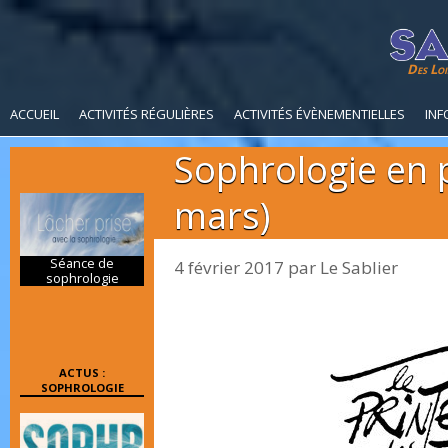
Des Loi
ACCUEIL
ACTIVITÉS RÉGULIÈRES
ACTIVITÉS ÉVÈNEMENTIELLES
INF
Sophrologie en 
mars)
Séance de
4 février 2017
par
Le Sablier
sophrologie
ACTUS :
SOPHROLOGIE