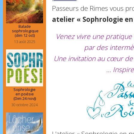
Passeurs de Rimes vous pr
atelier « Sophrologie en
Balade
sophrologique
Venez vivre une pratique
(dim 12 oct)
13 août 2025
par des intermè
Une invitation au cœur de
… Inspire
Sophrologie
en poésie
(Dim 24 nov))
30 octobre 2024
L’atelier « Sophrologie en 