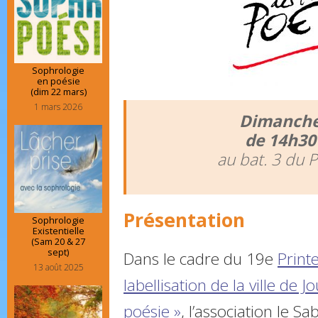
Sophrologie
en poésie
(dim 22 mars)
1 mars 2026
Dimanche
de 14h30
au bat. 3 du 
Présentation
Sophrologie
Existentielle
(Sam 20 & 27
sept)
Dans le cadre du 19e
Print
13 août 2025
labellisation de la ville de Jo
poésie »
, l’association le Sab